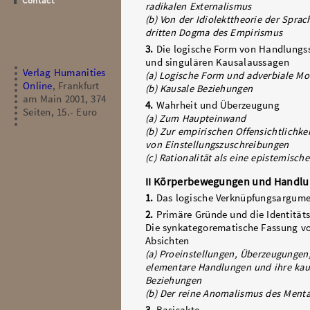
Contact
radikalen Externalismus
(b) Von der Idiolekttheorie der Spra
dritten Dogma des Empirismus
3.
Die logische Form von Handlungs
und singulären Kausalaussagen
Verlag Humanities
(a) Logische Form und adverbiale Mo
Online
, Frankfurt
(b) Kausale Beziehungen
am Main 2001, 374
4.
Wahrheit und Überzeugung
Seiten, 15.- Euro
(a) Zum Haupteinwand
(b) Zur empirischen Offensichtlichkei
von Einstellungszuschreibungen
(c) Rationalität als eine epistemisch
II Körperbewegungen und Handl
1.
Das logische Verknüpfungsargum
2.
Primäre Gründe und die Identitäts
Die synkategorematische Fassung v
Absichten
(a) Proeinstellungen, Überzeugungen
elementare Handlungen und ihre kau
Beziehungen
(b) Der reine Anomalismus des Ment