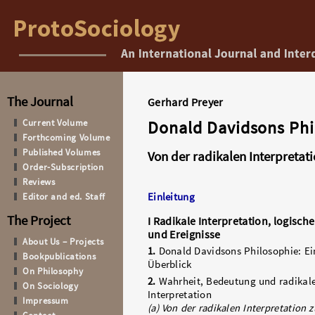
The Journal
Gerhard Preyer
Current Volume
Donald Davidsons Phi
Forthcoming Volume
Published Volumes
Von der radikalen Interpreta
Order-Subscription
Reviews
Editor and ed. Staff
Einleitung
The Project
I
Radikale Interpretation, logisch
und Ereignisse
About Us – Projects
1.
Donald Davidsons Philosophie: Ei
Bookpublications
Überblick
On Philosophy
2.
Wahrheit, Bedeutung und radikal
On Sociology
Interpretation
Impressum
(a) Von der radikalen Interpretation 